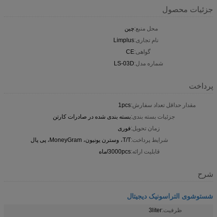
جزئیات محصول
محل منبع:
چین
نام تجاری:
Limplus
گواهی:
CE
شماره مدل:
LS-03D
پرداخت
مقدار حداقل تعداد سفارش:
1pcs
جزئیات بسته بندی:
بسته بندی شده در صادرات کارتن
زمان تحویل:
فوری
شرایط پرداخت:
T/T، وسترن یونیون، MoneyGram، پی پال
قابلیت ارائه:
3000pcs/ماه
شرح
شستوشوی التراسونیک دیجیتال
ظرفیت:
3liter