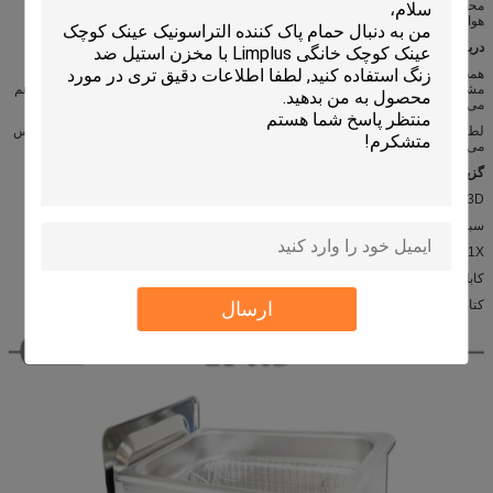
محصولات خواهد شد تحویل توسط DHL / فدرال اکسپرس / UPS / TNT / EMS / پست
توسط دریا
هوایی ثبت نام شده، و غیره ما روش سریعترین و امن ترین برای شما را انتخاب نمایید.
درباره گارانتی:
همه محصولات از نام تجاری از Limplus لذت بردن از یک سال گارانتی، اگر هر گونه
مشکل فنی، قطعات یدکی می شود ارسال فوری، و ما نیز maintaince طول عمر فراهم
می کند.
لطفا در صورت تمایل با ما تماس بگیرید اگر هر گونه سوال در مورد اولتراسونیک احساس
می کنم.
گزینه ها:
1X LS-03D پاک کننده اولتراسونیک
سبد SUS 1X
1X درب SUS
کابل برق 1X
کتابچه راهنمای دستور العمل 1X انگلیسی
ارسال