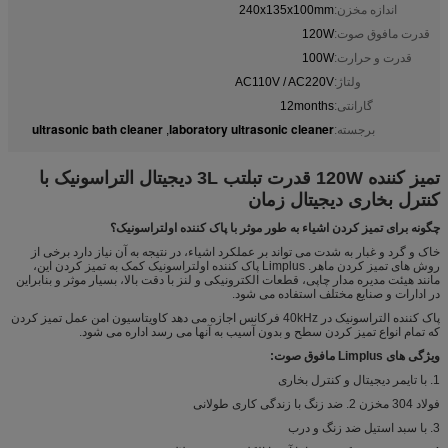
اندازه مخزن:
240x135x100mm
قدرت مافوق صوت:
120W
قدرت و حرارت:
100W
ولتاژ:
AC110V / AC220V
گارانتی:
12months
ultrasonic bath cleaner
laboratory ultrasonic cleaner
برجسته:
,
تمیز کننده 120W قدرت تبلتب 3L دیجیتال التراسونیک با
کنترل بخاری دیجیتال زمان
چگونه برای تمیز کردن اشیاء به طور موثر با پاک کننده اولتراسونیک؟
خاک و گرد و غبار به شدت می تواند بر عملکرد اشیاء، در نتیجه به آن نیاز دارد برخی از
روش های تمیز کردن ماهر. Limplus پاک کننده اولتراسونیک کمک به تمیز کردن این،
مانند هیئت مدیره مدار چاپی، قطعات الکترونیکی و لنز با دقت بالا، بسیار موثر و بنابراین
در ادارات و صنایع مختلف استفاده می شود.
پاک کننده التراسونیک در 40kHz فرکانس اجازه می دهد کاویتاسیون امن عمل تمیز کردن
که تمام انواع تمیز کردن سطح و بدون آسیب به آنها می رسد اداره می شود.
ویژگی های Limplus مافوق صوت:
1. با تایمر دیجیتال و کنترل بخاری
فولاد 304 مخزن 2. ضد زنگ با زندگی کاری طولانی
3. با سبد استیل ضد زنگ و درب