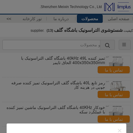
Shenzhen Meixin Technology Co., Ltd.
صفحه اصلی
محصولات
درباره ما
تور کارخانه
>>
شستوشوی التراسونیک باشگاه گلف
کیفیت
supplier.
(13)
تمیز کننده 40kHz 49L باشگاه گلف التراسونیک با
400x350x350mm الحاق تایمر
تماس با ما
رمز تابع 40L باشگاه گلف التراسونیک تمیز کننده صرفه
جویی در هزینه کار
تماس با ما
خودکار 40KHz باشگاه گلف التراسونیک ماشین تمیز کننده
با عملکرد سکه
تماس با ما
ماشین لباسشویی التراسونیک دستگیره گلف، دستگاه