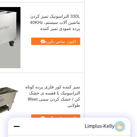
330L التراسونیک تمیز کردن
ماشین آلات سیستم، 40KHz
پرده عمودی تمیز کننده
اکنون تماس بگیرید
تمیز کننده کور فلزی پرده کوتاه
التراسونیک با قفسه ی خشک
کن / خشک کردن سینی 8feet
طولانی
اکنون تماس بگیرید
Limplus-Kelly