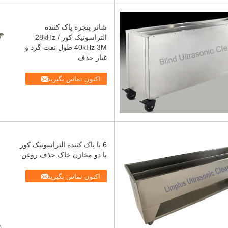
شاتر پنجره پاک کننده
التراسونیک کور 28kHz /
40kHz 3M طول نفت گرد و
غبار حذف
اکنون تماس بگیرید
6 پا پاک کننده التراسونیک کور
با دو مخازن خاک حذف روغن
اکنون تماس بگیرید