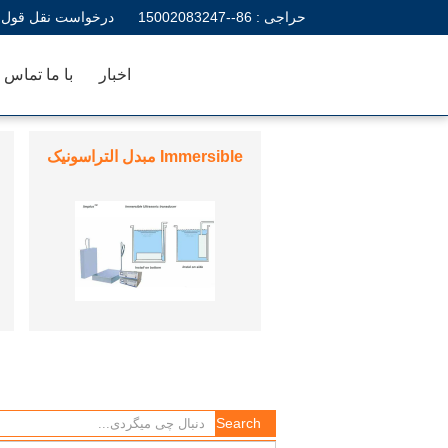
حراجی :
86--15002083247
درخواست نقل قول
اخبار
با ما تماس ب
تمیز کننده التراسونیک سفارشی