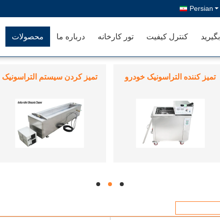
Persian
گیرید
کنترل کیفیت
تور کارخانه
درباره ما
محصولات
پاک کننده التراسونیک کور
اتومبیل ضبط داده
hd
hd
hd