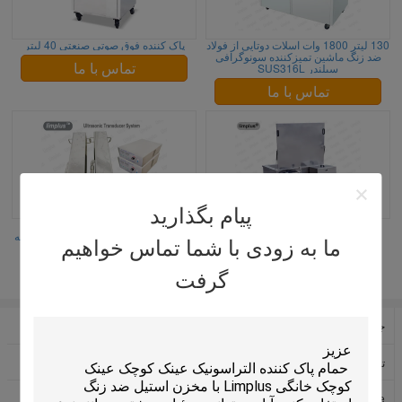
130 لیتر 1800 وات اسلات دوتایی از فولاد
پاک کننده فوق صوتی صنعتی 40 لیتر
ضد زنگ ماشین تمیزکننده سونوگرافی
سیلندر SUS316L
تماس با ما
تماس با ما
پیام بگذارید
720L صنعتی تمیز کردن دیزل تزریق
جعبه مبدل التراسونیک سونوگرافی
التراسونیک با سیستم فیلتر روغن
SUS316L با دسته کنترل جداگانه جداگانه
ما به زودی با شما تماس خواهیم
تماس با ما
تماس با ما
گرفت
جدول تمیز کننده التراسونیک بالا
شستوشوی التراسونیک صنعتی
تمیز کردن ماشین آلات التراسونیک
شستوشوی التراسونیک دیجیتال
Immersible مبدل التراسونیک
تمیز کننده التراسونیک خودرو