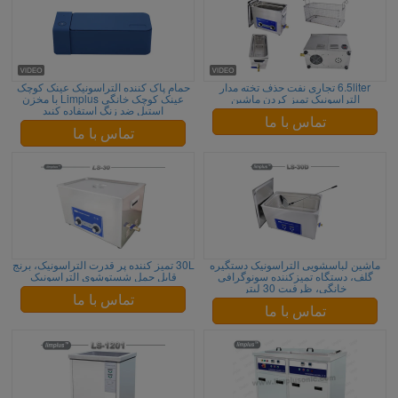
6.5liter تجاری نفت حذف تخته مدار
حمام پاک کننده التراسونیک عینک کوچک
التراسونیک تمیز کردن ماشین
عینک کوچک خانگی Limplus با مخزن
استیل ضد زنگ استفاده کنید
تماس با ما
تماس با ما
ماشین لباسشویی التراسونیک دستگیره
30L تمیز کننده پر قدرت التراسونیک، برنج
گلف، دستگاه تمیزکننده سونوگرافی
قابل حمل شستوشوی التراسونیک
خانگی، ظرفیت 30 لیتر
تماس با ما
تماس با ما