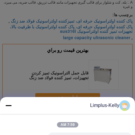
A .: بله، کت و شلوار برای قالب گیری تجهیزات مانند قالب تزریق، قالب ضربه، می میرد،
و غیره
برچسب ها:
پاک کننده اولتراسونیک حرفه ای، تمیزکننده اولتراسونیک فولاد ضد زنگ
,
پاک کننده اولتراسونیک حرفه ای، پاک کننده اولتراسونیک با ظرفیت بالا،
تجهیزات تمیز کننده اولتراسونیک sus316l
large capacity ultrasonic cleaner
,
بهترين قيمت رو براي
قابل حمل التراسونیک تمیز کردن
تجهیزات، تمیز کننده فولاد ضد زنگ
آلتراسونیک برای برنج
ادامه هید
Limplus-Kelly
شستوشوی التراسونیک صنعتی
بیش
7:59 AM