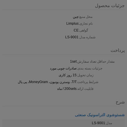
جزئیات محصول
محل منبع:
چین
نام تجاری:
Limplus
گواهی:
CE
شماره مدل:
LS-9001
پرداخت
مقدار حداقل تعداد سفارش:
1set
جزئیات بسته بندی:
صادرات چوبی مورد
زمان تحویل:
15 روز کاری
شرایط پرداخت:
T/T، وسترن یونیون، MoneyGram، پی پال
قابلیت ارائه:
200sets / ماه
شرح
شستوشوی التراسونیک صنعتی
مدل:
LS-9001