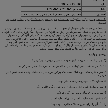
ماده
SUS304 / SUS316L
ولتاژ
AC220V / AC380V 3phase
اختیاری
شستشو مخزن، خشک کردن مخزن، سیستم تصفیه
نکته: ظرفیت بزرگتر یا کوچکتر، شستشو مخزن، مخزن خشک کردن از ما در دسترس
هستند.
شستشو در حمام اولتراسونیک از تجهیزات قالب ریزی و سازه، مانند قالب های تزریق و
قالب ضربه، به همان سه مرحله پردازش به عنوان هر محصول دیگر نوع زمانی که با عوامل
تمیز کردن آبی تمیز نیاز؛ سونوگرافی، تمیز کردن مرحله، که در آن آلودگی از محصول،
شستشو مرحله، که در آن باقی مانده مواد شوینده هستند از محصول خود حذف برداشته
شود، و خشک کردن مرحله، که در آن آب شستشو از محصول حذف می شود. اگر چه 3
مرحله اصلی یکسان هستند، از پاک کننده اولتراسونیک باید به درستی با تجهیزات اضافی
برای تمیز کردن این آیتم ها موفقیت پیکربندی شده است.
پرسش و پاسخ:
Q: چرا را انتخاب نمایید مافوق صوت به عنوان روش تمیز کردن؟
A .: 1. فرایند شستشو کوتاه منجر به کاهش زمان صرف شده در تمیز کردن
2. بدون کار دستی مورد نیاز است. یک اپراتور مورد نیاز نمی باشد وقتی که ماشین تمیز
کردن قالب
3. سطح بالا با خلوص به زندگی دیگر تولید
4. بدون سایش لبه دقیق و سطوح می دهد زندگی قالب دیگر
5. مناسب برای تمام قالب، بزرگ و کوچک
6. ماشین آلات ساده و آسان برای استفاده است
Q .: آیا آن را برای انواع مختلف قالب با توجه به؟