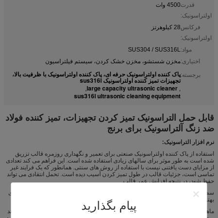
قدرت
4500 وات
اولتراسونیک:
فرکانس
28 کیلوهرتز
اولتراسونیک:
مواد:
SUS304 / SUS316L
اختیاری:
مخزن شستشو، مخزن خشک کردن، سیستم فیلتراسیون
پاک کننده اولتراسونیک حرفه ای، پاک کننده اولتراسونیک با ظرفیت بالا،
برجسته:
تجهیزات تمیز کننده اولتراسونیک sus316l
large capacity ultrasonic cleaner
,
,
sus316l ultrasonic cleaning equipment
قابل حمل التراسونیک تمیز کردن تجهیزات، تمیز کننده فولاد
ضد زنگ آلتراسونیک برای برنج
نرم افزار التراسونیک:
استفاده از پاک کننده اولتراسونیک صنعتی برای تعمیر و نگهداری روزمره قالب تزریق
شده است به طور موثر برای سالهای زیادی استفاده شده است. این فراهم می کند تعدادی
از مزایای دست یافتنی نیست با استفاده از روش های سنتی. همانطور که یک فرایند غیر
تماسی است، جزئیات قالب در طول تمیز کردن آسیب دیده است. تحمل انتقادی می تواند
حفظ شود، در نتیجه افزایش عمر قالب.
سطوح بالاتر از پاکیزگی دست آمده با استفاده تمیز کردن اولتراسونیک نیز در نسخه های
بهتر و دیگر اجرا می شود در حالی که نتایج بهبود بهره وری و به حداقل رساندن ضایعات.
پیام بگذارید
ماهیت نافذ تمیز کردن اولتراسونیک مورد نیاز برای قالب DIS-مونتاژ به حداقل می رساند
و حذف پلیمر باقی مانده و منتشر شده از اجزای قالب مکانیکی فعال در نتیجه زندگی خود