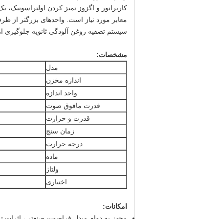
کاربراتور و اگزوز تمیز کردن اولتراسونیک، ی
معابر مورد نیاز است. واحدهای بزرگتر از ظرف
سیستم تصفیه روغن آلودگی ثانویه جلوگیری 
مشخصات:
مدل
اندازه مخزن
واحد اندازه
قدرت مافوق صوت
قدرت و حرارت
زمان سنج
درجه حرارت
ماده
ولتاژ
اختیاری
امکانات:
مجهز به دوام مبدل فراصوت صنعتی، اثرات ت