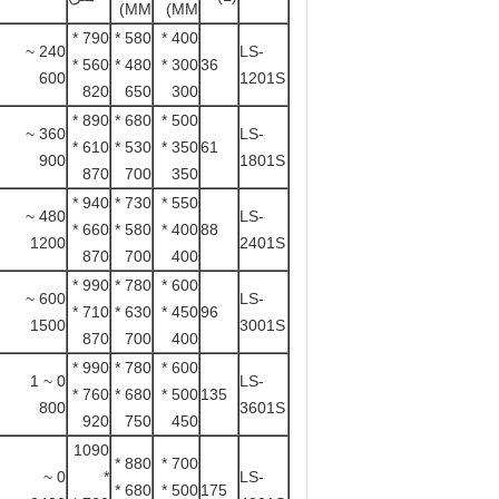
MM)
MM)
790 *
580 *
400 *
240 ~
LS-
560 *
480 *
300 *
36
600
1201S
820
650
300
890 *
680 *
500 *
360 ~
LS-
610 *
530 *
350 *
61
900
1801S
870
700
350
940 *
730 *
550 *
480 ~
LS-
660 *
580 *
400 *
88
1200
2401S
870
700
400
990 *
780 *
600 *
600 ~
LS-
710 *
630 *
450 *
96
1500
3001S
870
700
400
990 *
780 *
600 *
0 ~ 1
LS-
760 *
680 *
500 *
135
800
3601S
920
750
450
1090
880 *
700 *
0 ~
*
LS-
680 *
500 *
175