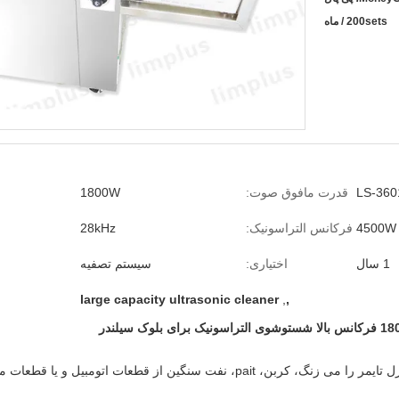
200sets / ماه
LS-360
قدرت مافوق صوت:
1800W
4500W
فرکانس التراسونیک:
28kHz
1 سال
اختیاری:
سیستم تصفیه
large capacity ultrasonic cleaner
,
,
پاک کننده اولتراسونیک Limplus صنعتی با کنترل تایمر را می زنگ، کربن، pait، نف