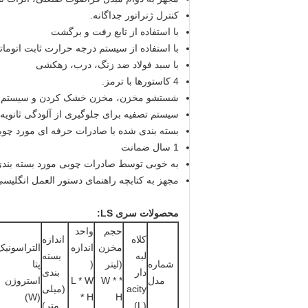
کنترل ژنراتور جداگانه.
با استفاده از تابع رفت و برگشت
با استفاده از سیستم درجه حرارت ثابت اتومات
با سبد فولاد ضد زنگ، درب، زهکشی
4 کاستورها با ترمز.
شستشو مخزن، مخزن خشک کردن و سیستم تص
سیستم تصفیه برای جلوگیری از آلودگی ثانویه
بسته بندی شده با صادرات حرفه ای مورد چوب
1 سال ضمانت
به خوبی توسط صادرات چوبی مورد بسته بند
مجهز به کتابچه راهنمای دستور العمل انگلیس
محصولات سری LS:
حجم
واحد
کلاه
اندازه
مخزن
اندازه
التراسونیک
لبه
بسته
شماره
(لیتر
(
پتا
دار
بندی
مدل
* W *
L * W
استروژن
acity
(میلی
(W)
* H
H
(L)
متر)