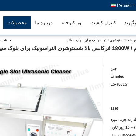
Persian
گیرید
کنترل کیفیت
تور کارخانه
درباره ما
محصولات
شستو
چین
Limplus
LS-3601S
1set
درات چوبی مورد
7 ~ 10 روز کاری