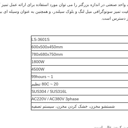
ک واحد صنعتی در اندازه بزرگتر را می توان مورد استفاده برای ارائه عمل تم
یت تمیز سونوگرافی میل لنگ و بلوک سیلندر، و همچنین به عنوان وسیله ای برا
از دسترس است.
LS-3601S
600x500x450mm
780x680x750mm
1800W
4500W
1 ~ 99hours
20 ~ 80C تنظیم
SUS304 / SUS316L
AC220V / AC380V 3phase
شستشو مخزن، خشک کردن مخزن، سیستم تصفیه
میز کردن عالی است.