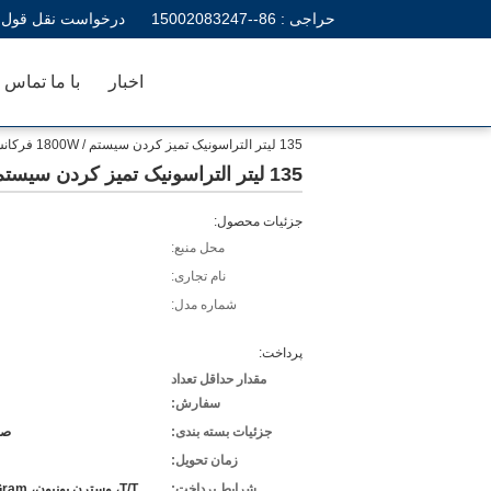
حراجی :
86--15002083247
درخواست نقل قول
اخبار
با ما تماس ب
135 لیتر التراسونیک تمیز کردن سیستم / 1800W فرکانس بالا شستوشوی التراسونیک برای بلوک سیلندر
135 لیتر التراسونیک تمیز کردن سیستم / 1800W فرکانس بالا شستوشوی التراسونیک برای بلوک سیلندر
جزئیات محصول:
محل منبع:
نام تجاری:
شماره مدل:
پرداخت:
مقدار حداقل تعداد
سفارش:
جزئیات بسته بندی:
صا
زمان تحویل:
شرایط پرداخت:
T/T، وسترن یونیون، MoneyGram، پی پال