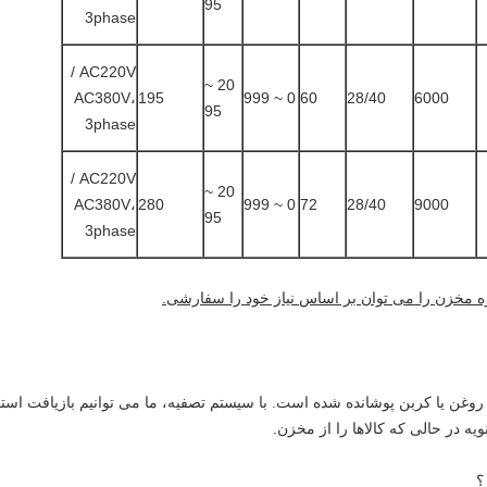
95
3phase
AC220V /
20 ~
AC380V،
195
0 ~ 999
60
28/40
6000
95
3phase
AC220V /
20 ~
AC380V،
280
0 ~ 999
72
28/40
9000
95
3phase
زه مخزن را می توان بر اساس نیاز خود را سفارشی.
، روغن یا کربن پوشانده شده است. با سیستم تصفیه، ما می توانیم بازیافت استف
یه در حالی که کالاها را از مخزن.
؟