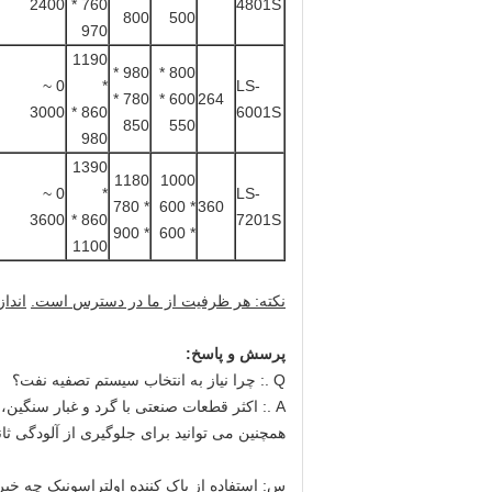
2400
760 *
4801S
800
500
970
1190
980 *
800 *
0 ~
*
LS-
780 *
600 *
264
3000
860 *
6001S
850
550
980
1390
1180
1000
0 ~
*
LS-
* 780
* 600
360
3600
860 *
7201S
* 900
* 600
1100
نکته: هر ظرفیت از ما در دسترس است.
اندا
پرسش و پاسخ:
Q .: چرا نیاز به انتخاب سیستم تصفیه نفت؟
A .: اکثر قطعات صنعتی با گرد و غبار سنگین
همچنین می توانید برای جلوگیری از آلودگی ثانو
س: استفاده از پاک کننده اولتراسونیک چه خبر