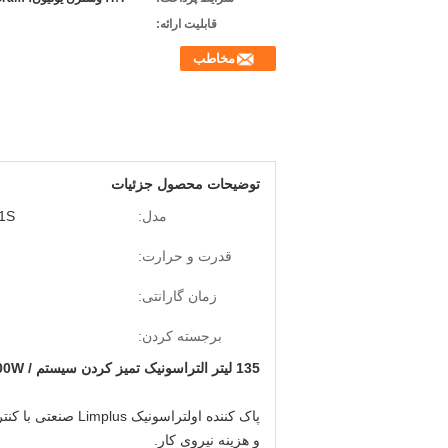
قابلیت ارائه:
مخاطب
توضیحات محصول جزئیات
مدل:
1S
قدرت و حرارت:
زمان گارانتی:
برجسته کردن:
135 لیتر التراسونیک تمیز کردن سیستم / 1800W فرکانس بالا شستوشوی التراسونیک برای بلوک سیلندر
و هزینه نیروی کار.