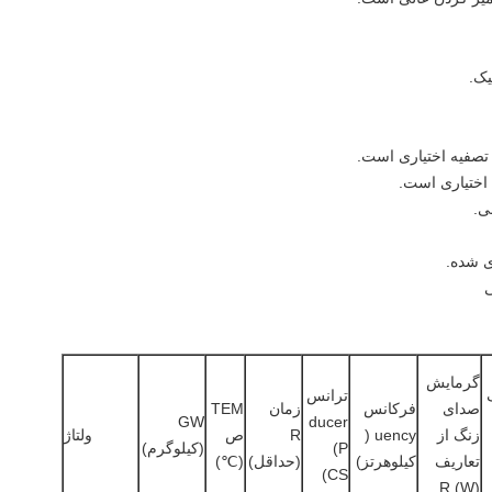
یک.
فیه اختیاری است.
 اختیاری است.
ی.
ی شده.
ی
گرمایش
ترانس
صدای
فرکانس
زمان
TEM
GW
ducer
زنگ از
uency (
R
ص
ولتاژ
(P
(کیلوگرم)
تعاریف
کیلوهرتز)
(حداقل)
(℃)
CS)
R (W)