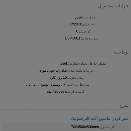
جزئیات محصول
محل منبع:
چین
نام تجاری:
Limplus
گواهی:
CE
شماره مدل:
LS-4801F
پرداخت
مقدار حداقل تعداد سفارش:
1set
جزئیات بسته بندی:
صادرات چوبی مورد
زمان تحویل:
15 روز کاری
شرایط پرداخت:
T/T، وسترن یونیون، ، پی پال
قابلیت ارائه:
200sets / ماه
شرح
تمیز کردن ماشین آلات التراسونیک
اندازه مخزن:
700x500x500mm