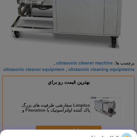
ultrasonic cleaner machine
برچسب ها:
,
ultrasonic cleaner equipment
ultrasonic cleaning equipments
,
بهترين قيمت رو براي
Limplus سفارشی ظرفیت های بزرگ
پاک کننده اولتراسونیک با Fiteration و
واحد دستکاری
ادامه هید