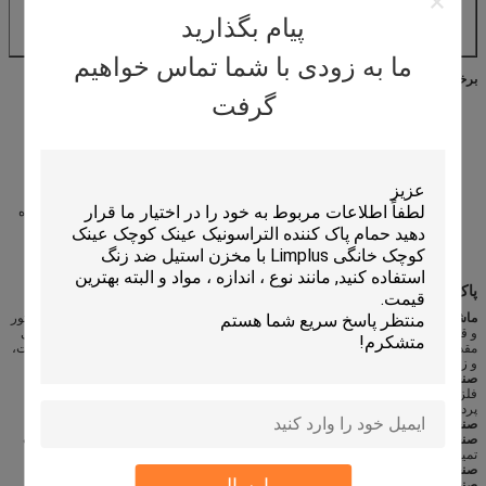
چند جهت کاستورها با ترمز؛
1 سال گارانتی
پیام بگذارید
ما به زودی با شما تماس خواهیم
برخی از سیستم برجسته کردن ویژگی های قالب و قالب تمیز کردن عبارتند از:
گرفت
صرفه جویی در هزینه های زیادی کار در کارگاه خود را.
28kHz مبدل و ژنراتور هماهنگ،
تمیز کردن کیفیت Microcscopic، قطعات به عنوان دوباره جدید؛
دریافت بالاترین قدرت تمیز کردن با 28kHz تکنولوژی فوق العاده؛
فرآیند با قطعات درج در سبد آغاز می شود.
عایق پوشش برای جلوگیری از گرما و سر و صدا خروج.
تمیز کردن را 15 تا 45 munites، درجه حرارت آب داخل مخزن تا 85 ℃؛
با استفاده از واحد دستکاری نفت و واحد فیلتراسیون، کاهش استفاده از مواد شوینده
توسط شش بار.
خاک و چربی توسط اولتراسونیک کاویتاسیون شکسته.
پاک کننده التراسونیک محدوده اعمال می شود:
ماشین آلات صنعت:
حذف زنگ زدگی و گریس برای قطعات ماشین آلات، موتور، کاربراتور
و قطعات خودرو تمیز کردن، فیلتر. پاک کردن فیلتر، به خصوص در صنعت راه آهن، برای
مقدار کمی چربی ضدعفونی مطبوع قطار، هر یک از اعضای مقابل زنگ زدگی قطار، نفت،
و زنگ، بسیار مناسب
صنعت درمان به سطح:
derusting چربی قبل از آبکاری، تمیز کردن قبل از یون آبکاری،
فلز قطعه کار درمان فعال سازی سطح، فسفاته، حذف رسوب کربن، اکسیداسیون و
پرداخت رب
صنعت ابزار:
قطعات دقیق تمیز کردن
صنعت الکترونیک:
حذف کلوفون و نقطه جوش برای بوردهای مدار، قطعات ماشین آلات
تمیز کردن
صنعت پزشکی:
دستگاه پزشکی و ابزار تمیز کردن و ضد عفونی کننده
ارسال
صنعت نیمه هادی:
تراشه های نیمه هادی و غیره