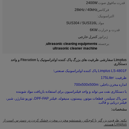
قدرت مافوق صوت:
2400W
فرکانس
28kHz / 40kHz
التراسونیک:
مواد:
SUS304 / SUS316L
قدرت و حرارت:
6KW
ژنراتور:
کنترل خارجی
ultrasonic cleaning equipments
برجسته:
,
ultrasonic cleaner machine
Limplus سفارشی ظرفیت های بزرگ پاک کننده اولتراسونیک با Fiteration و واحد
دستکاری
Limplus LS-4801F پاک کننده اولتراسونیک صنعتی؛
ظرفیت: 175Liter
اندازه مخزن داخلی: 700x500x500m
با دستکاری نفت می تواند و واحد فیلتراسیون برای استفاده بازیافت مواد شوینده
سر پاک سیلندر، قطعات موتور، پیستون، منیفولد، فیلتر DPF-FAP، توربو شارژر، شیر،
فیلتر دریایی و قالب.
مشخصات:
نکته: ظرفیت بزرگتر یا کوچکتر، شستشو مخزن، مخزن خشک کردن در دسترس است از
Limplus هستند.