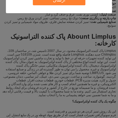
جواهرات و اشیای قیمتی و ساعت صنعت:
حذف لجن روغن، گرد و غبار، لایه
اکسیداسیون، پرداخت رب. و غیره.
صنعت زیست شناسی شیمیایی:
تمیز کردن و پاک کننده رسوب labwares،
صنعت اپتیک:
کشتی نوری نفت، عرق و حذف گرد و غبار
چاپ پارچه و رنگرزی صنعت:
دوک نخ ریسی نساجی، تمیز کردن ورق نخ ریس.
صنایع شیمیایی نفت:
تمیز کردن صفحه نمایش فلزی، ظروف مواد شیمیایی و تمیز کردن
سوئیچ،
Abount Limplus پاک کننده التراسونیک
کارخانه:
Limplus پاک کننده التراسونیک محدود، در سال 2007 تاسیس شد، در ساختمان 109،
Chilingtou جدید دهکده، Longhua فاصله واقع شده است. شنژن 518109 چین است.
این تولید کننده تجهیزات حرفه ای در خط با تولید و تجارت ماشین تمیز کردن اولتراسونیک
است. این تولید کننده انواع مختلفی از پاک کننده اولتراسونیک: به عنوان مثال: پاک کننده
اولتراسونیک دیجیتال، پاک کننده اولتراسونیک مکانیکی، مینی خانگی پاک کننده
اولتراسونیک و غیره. محصول را می توان به طور گسترده ای در زندگی و صنایع استفاده
می شود. LIMPLUS توصیه شما برای تمیز کردن طلا و جواهر، الماس، حلقه عروسی،
گردنبند، گوشواره، ساعت و ساعت، دوربین، سی دی، عینک، لنز تماسی، دندان مصنوعی،
جدول و کارد، هیئت مدیره PCB، قطعات خودرو، قطعات سخت افزار، قطعات
الکترونیکی، و غیره ما همچنین انجام کسب و کار های نصب شده برای واردکنندگان و
عمده فروشان. و ما صمیمانه توزیع در خارج از کشور و خرده فروشان برای ایجاد روابط
تجاری استقبال می کنیم. وعده ما به شما محصولات با کیفیت بالا و قیمت رقابتی ارائه دهد
و ما به شما تضمین نمی خواهد پشیمانی به ما را انتخاب نمایید.
چگونه یک پاک کننده اولتراسونیک؟
این یک روش تمیز کردن هر دو شیرین و قدرتمند است.
فرم سونوگرافی تغییرات فشار است که از طریق مواد غوطه ور در یک مایع انتشار. این