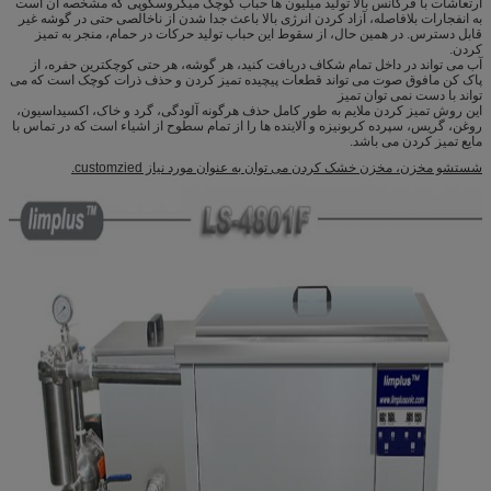
ارتعاشات با فرکانس بالا تولید میلیون ها حباب کوچک میکروسکوپی که مشخصه آن است
به انفجارات بلافاصله، آزاد کردن انرژی بالا باعث جدا شدن از ناخالصی حتی در گوشه غیر
قابل دسترس. در همین حال، از سقوط این حباب تولید حرکات در حمام، منجر به تمیز
کردن.
آب می تواند در داخل تمام شکاف دریافت کنید، هر گوشه، هر حتی کوچکترین حفره، از
پاک کن مافوق صوت می تواند قطعات پیچیده تمیز کردن و حذف ذرات کوچک است که می
تواند با دست نمی توان تمیز
این روش تمیز کردن ملایم به طور کامل حذف هرگونه آلودگی، گرد و خاک، اکسیداسیون،
روغن، گریس، سپرده کربونیزه و آلاینده ها را از تمام سطوح از اشیاء است که در تماس با
مایع تمیز کردن می باشد.
شستشو مخزن، مخزن خشک کردن می توان به عنوان مورد نیاز customzied.