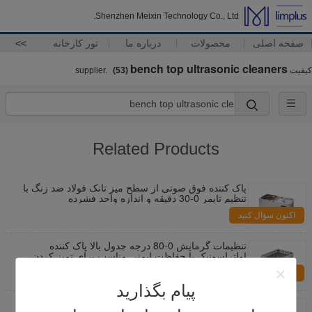
Shenzhen Meixin Technology Co., Ltd.
صفحه اصلی
محصولات
درباره ما
تور کارخانه
>>
bench top ultrasonic cleaners
کیفیت
supplier.
(53)
Related Products
پاک کننده فوق صوتی از سطح میز تانک فولاد ضد زنگ با
تنظیم تایمر 0-30 دقیقه و اندازه واحد فشرده
280x180x200 میلی متر ایده آل برای صنایع صنعتی
اکنون سؤال کنید
تنظیمات گرمایش 0-80 درجه جدول بالا پاک کننده
اولتراسونیک با حفاظت ایمنی مناسب برای تمیز کردن
قطعات دقیق
اکنون سؤال کنید
پیام بگذارید
تنظیمات گرمایش 0 تا 80 درجه، تمیزکننده اولتراسونیک