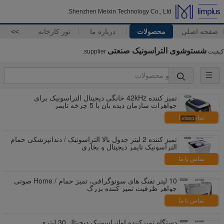
Shenzhen Meixin Technology Co., Ltd.
صفحه اصلی
محصولات
درباره ما
تور کارخانه
>>
شستوشوی التراسونیک صنعتی
کیفیت
supplier.
تمیز کننده 42kHz خانگی دیجیتال التراسونیک برای
جواهرات سازمان دیده بان با 5 چرخه تایمر
تماس با ما
تمیز کننده 2 لیتر جدول بالا التراسونیک / دندانپزشکی حمام
التراسونیک تایمر دیجیتال و بخاری
تماس با ما
10 لیتر تفنگ های سونوگرافی، تمیز حمام / Home صوتی
جواهر ظرفیت تمیز کننده بزرگ
تماس با ما
دستگاه تمیزکننده اولتراسونیک دیجیتال 30 لیتری