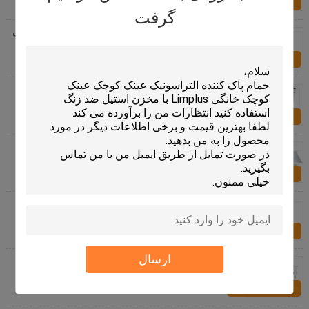
تماس با ما
گرفت
LS-4801 2400w 200 Liter دستگاه تمیز کردن التراسونیک
فیلتر کربن تیتانیوم
تماس با ما
صنعتی التراسونیک تمیز کردن ماشین تعمیر و نگهداری
خودرو برای سنگین چرب قطعات بعد مواد
تماس با ما
61L صنعتی التراسونیک تمیز کردن ماشین برای پلاستیکی
قالب 28kHz لباسشویی
تماس با ما
مسئولیت رسیدگی به قدرت بالا دیجیتال پاک کننده
التراسونیک بزرگ به پایان رساندن سطح آبکاری
تماس با ما
ارسال
تمیز کننده 40kHz دیجیتال حرفه ای التراسونیک، 10L پاک
کننده التراسونیک ابزار جراحی
تماس با ما