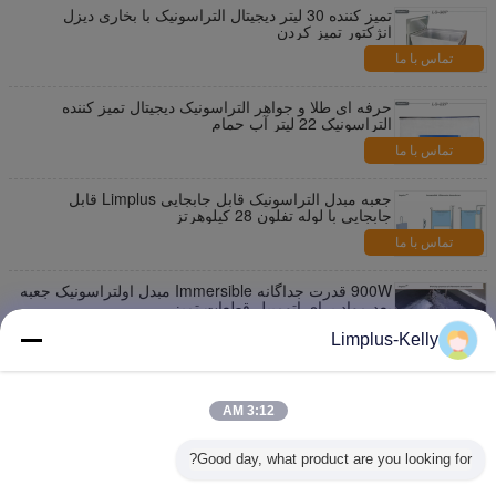
تمیز کننده 30 لیتر دیجیتال التراسونیک با بخاری دیزل
انژکتور تمیز کردن
تماس با ما
حرفه ای طلا و جواهر التراسونیک دیجیتال تمیز کننده
التراسونیک 22 لیتر آب حمام
تماس با ما
جعبه مبدل التراسونیک قابل جابجایی Limplus قابل
جابجایی با لوله تفلون 28 کیلوهرتز
تماس با ما
900W قدرت جداگانه Immersible مبدل اولتراسونیک جعبه
بعد مواد برای اتومبیل قطعات تمیز
تماس با ما
Limplus-Kelly
316L قدرت بالا التراسونیک ژنراتور مبدل برای آزمایش
غیرمخرب، SUS304
3:12 AM
تماس با ما
Good day, what product are you looking for?
فولاد ضد زنگ قابل حمل Immersible مبدل اولتراسونیک
بسته 1200W 28kHz LS-24T