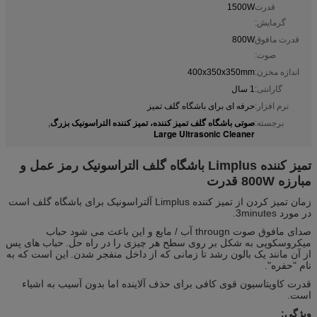
قدرت
1500W
گرمایش:
قدرت مافوق
800W
صوت:
اندازه مخزن:
400x350x350mm
گارانتی:
1 سال
نرم افزار:
حرفه ای برای باشگاه گلف تمیز
صوتی باشگاه گلف تمیز کننده، تمیز کننده التراسونیک بزرگ
برجسته:
,
Large Ultrasonic Cleaner
تمیز کننده Limplus باشگاه گلف التراسونیک رمز عمل و
مبارزه 800W قدرت
زمان تمیز کردن از تمیز کننده Limplus آلتراسونیک برای باشگاه گلف است
در مورد 3minutes.
صدای مافوق صوت througn آب / مایع و این باعث می شود حباب
میکروسکوپی به شکل بر روی سطح هر چیزی را در راه حل.
حباب های پس
از آن مانند یک بالون رشد تا زمانی که از داخل منفجر شدن.
این است که به
نام "حفره".
قدرت کاویتاسیون قوی کافی برای حذف آلاینده اما بدون آسیب به اشیاء
است.
ویژگی: