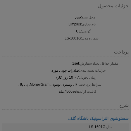
جزئیات محصول
محل منبع:
چین
نام تجاری:
Limplus
گواهی:
CE
شماره مدل:
LS-1601G
پرداخت
مقدار حداقل تعداد سفارش:
1set
جزئیات بسته بندی:
صادرات چوبی مورد
زمان تحویل:
7 ~ 10 روز کاری
شرایط پرداخت:
T/T، وسترن یونیون، MoneyGram، پی پال
قابلیت ارائه:
500sets / ماه
شرح
شستوشوی التراسونیک باشگاه گلف
مدل:
LS-1601G