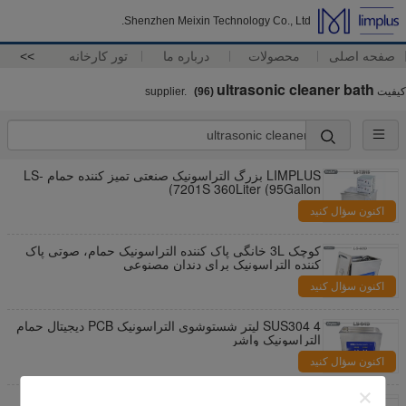
Shenzhen Meixin Technology Co., Ltd.
صفحه اصلی
محصولات
درباره ما
تور کارخانه
>>
ultrasonic cleaner bath
کیفیت
supplier.
(96)
LIMPLUS بزرگ التراسونیک صنعتی تمیز کننده حمام LS-
7201S 360Liter (95Gallon)
اکنون سؤال کنید
کوچک 3L خانگی پاک کننده التراسونیک حمام، صوتی پاک
کننده التراسونیک برای دندان مصنوعی
اکنون سؤال کنید
SUS304 4 لیتر شستوشوی التراسونیک PCB دیجیتال حمام
التراسونیک واشر
اکنون سؤال کنید
گرم 22 لیتر جدول بالا پاک کننده التراسونیک حمام ها برای