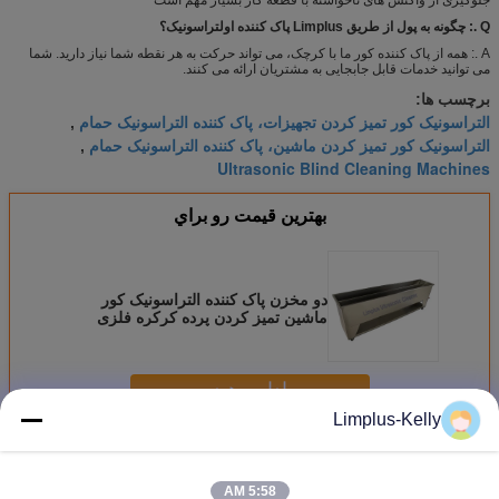
Q .: چگونه به پول از طریق Limplus پاک کننده اولتراسونیک؟
A .: همه از پاک کننده کور ما با کرچک، می تواند حرکت به هر نقطه شما نیاز دارید. شما
می توانید خدمات قابل جابجایی به مشتریان ارائه می کنند.
برچسب ها:
التراسونیک کور تمیز کردن تجهیزات، پاک کننده التراسونیک حمام
,
التراسونیک کور تمیز کردن ماشین، پاک کننده التراسونیک حمام
,
Ultrasonic Blind Cleaning Machines
بهترين قيمت رو براي
دو مخزن پاک کننده التراسونیک کور
ماشین تمیز کردن پرده کرکره فلزی
ادامه هید
Limplus-Kelly
پاک کننده التراسونیک کور
بیش
5:58 AM