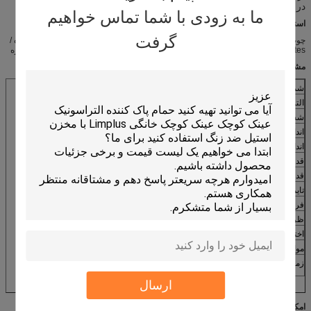
در همان زمان منفجر برای تمیز کردن پرده.
ما به زودی با شما تماس خواهیم
استفاده از Limplus پاک کننده اولتراسونیک در زمینه کور:
گرفت
چوب پرده / وینیل پرده / پرده کرکره / پرده عمودی / سایه / میکرو کوتاه پرده / کوتاه پرده /
Luminettes / سایه غلتک / پلیسه دار سایه / پارچه پرده / حریم پرده / سایه / پنجره، و غیره
مشخصات:
شماره مدل
LS-6002 (با مخزن دو)
التراسونیک مخزن
3000x220x400mm
شستشو مخزن
3000x220x400mm
اندازه واحد
3200x680x850mm
اندازه چوبی مورد
3300x750x1000mm
قدرت مافوق صوت
3000W / مخزن اولتراسونیک
قدرت و حرارت
کل 12KW
تایمر:
1 ~ 99min قابل تنظیم
فرکانس
40KHz
ظرفیت مخزن التراسونیک
264L
اختیاری
خشک کردن دندانه دار کردن، خشک کردن سینی، حباب هوا
مواد مخزن
SUS304، T = گام 2.0mm
زمان گارانتی
1 سال
ارسال
امکانات: