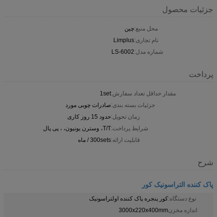
جزئیات محصول
محل منبع:
چین
نام تجاری:
Limplus
شماره مدل:
LS-6002
پرداخت
مقدار حداقل تعداد سفارش:
1set
جزئیات بسته بندی:
صادرات چوبی مورد
زمان تحویل:
حدود 15 روز کاری
شرایط پرداخت:
T/T، وسترن یونیون، ، پی پال
قابلیت ارائه:
300sets / ماه
شرح
پاک کننده التراسونیک کور
نوع دستگاه:
کور پنجره پاک کننده اولتراسونیک
اندازه مخزن
3000x220x400mm