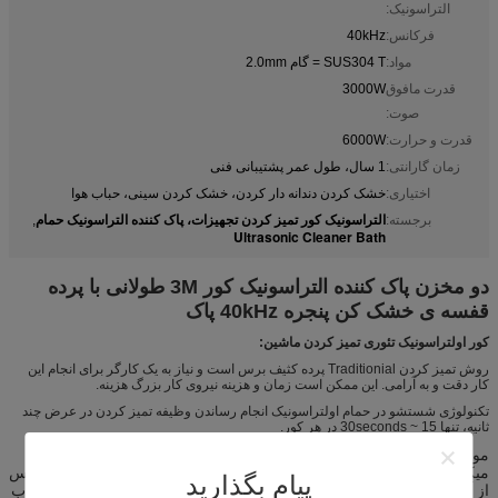
التراسونیک:
فرکانس:
40kHz
مواد:
SUS304 T = گام 2.0mm
قدرت مافوق
3000W
صوت:
قدرت و حرارت:
6000W
زمان گارانتی:
1 سال، طول عمر پشتیبانی فنی
اختیاری:
خشک کردن دندانه دار کردن، خشک کردن سینی، حباب هوا
التراسونیک کور تمیز کردن تجهیزات، پاک کننده التراسونیک حمام
برجسته:
,
Ultrasonic Cleaner Bath
دو مخزن پاک کننده التراسونیک کور 3M طولانی با پرده
قفسه ی خشک کن پنجره 40kHz پاک
کور اولتراسونیک تئوری تمیز کردن ماشین:
روش تمیز کردن Traditionial پرده کثیف برس است و نیاز به یک کارگر برای انجام این
کار دقت و به آرامی. این ممکن است زمان و هزینه نیروی کار بزرگ هزینه.
تکنولوژی شستشو در حمام اولتراسونیک انجام رساندن وظیفه تمیز کردن در عرض چند
ثانیه، تنها 15 ~ 30seconds در هر کور.
موج التراسونیک througn آب / مایع و این باعث می شود حباب
میکروسکوپی به شکل بر روی سطح هر چیزی را در راه حل.
حباب های پس
پیام بگذارید
از آن مانند یک بالون رشد تا زمانی که از داخل منفجر شدن.
میلیون ها حباب