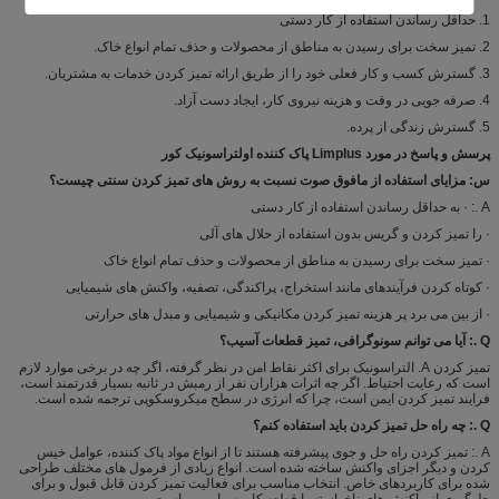
1. حداقل رساندن استفاده از کار دستی
2. تمیز سخت برای رسیدن به مناطق از محصولات و حذف تمام انواع خاک.
3. گسترش کسب و کار فعلی خود را از طریق ارائه تمیز کردن خدمات به مشتریان.
4. صرفه جویی در وقت و هزینه نیروی کار، ایجاد دست آزاد.
5. گسترش زندگی از پرده.
پرسش و پاسخ در مورد Limplus پاک کننده اولتراسونیک کور
س: مزایای استفاده از مافوق صوت نسبت به روش های تمیز کردن سنتی چیست؟
A .: · به حداقل رساندن استفاده از کار دستی
· را تمیز کردن و گریس بدون استفاده از حلال های آلی
· تمیز سخت برای رسیدن به مناطق از محصولات و حذف تمام انواع خاک
· کوتاه کردن فرآیندهای مانند استخراج، پراکندگی، تصفیه، واکنش های شیمیایی
· از بین می برد پر هزینه تمیز کردن مکانیکی و شیمیایی و مبدل های حرارتی
Q .: آیا می توانم سونوگرافی، تمیز قطعات آسیب؟
تمیز کردن A. التراسونیک برای اکثر نقاط امن در نظر گرفته، اگر چه در برخی موارد لازم
است که رعایت احتیاط. اگر چه اثرات هزاران نفر از رمبش در ثانیه بسیار قدرتمند است،
فرایند تمیز کردن ایمن است، چرا که انرژی در سطح میکروسکوپی ترجمه شده است.
Q .: چه راه حل تمیز کردن باید استفاده کنم؟
A .: تمیز کردن راه حل و جوی پیشرفته هستند تا از انواع مواد پاک کننده، عوامل خیس
کردن و دیگر اجزای واکنش ساخته شده است. انواع زیادی از فرمول های مختلف طراحی
شده برای کاربردهای خاص. انتخاب مناسب برای فعالیت تمیز کردن قابل قبول و برای
جلوگیری از واکنش های ناخواسته با قطعه کار بسیار مهم است